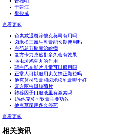
普雄明
于建江
樊俊威
查看更多
色素减退斑涂他克莫司有用吗
卤米松三氯生乳膏能长期使用吗
白芍总苷胶囊治啥病
复方卡力孜然酊多久会有效果
驱虫斑鸠菊丸的作用
驱白巴布期片儿童可以服用吗
正常人可以服用贞芪扶正颗粒吗
他克莫司软膏和卤米松乳膏哪个好
复方驱虫斑鸠菊片
转移因子口服液里有激素吗
1%他克莫司软膏主要功效
他克莫司用多久停药
查看更多
相关资讯