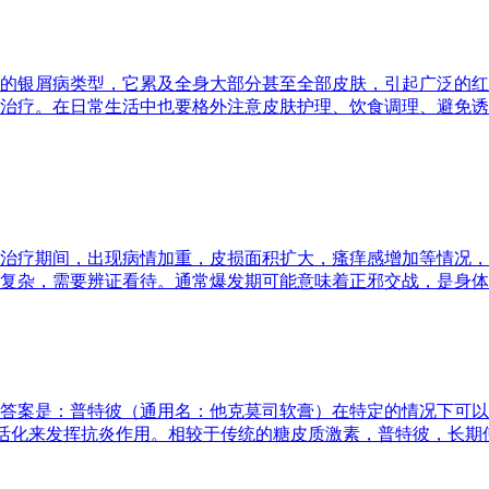
的银屑病类型，它累及全身大部分甚至全部皮肤，引起广泛的红
治疗。在日常生活中也要格外注意皮肤护理、饮食调理、避免诱
治疗期间，出现病情加重，皮损面积扩大，瘙痒感增加等情况，
复杂，需要辨证看待。通常爆发期可能意味着正邪交战，是身体
答案是：普特彼（通用名：他克莫司软膏）在特定的情况下可以
活化来发挥抗炎作用。相较于传统的糖皮质激素，普特彼，长期