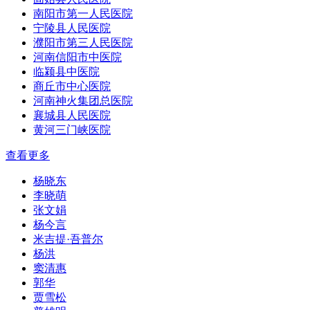
南阳市第一人民医院
宁陵县人民医院
濮阳市第三人民医院
河南信阳市中医院
临颍县中医院
商丘市中心医院
河南神火集团总医院
襄城县人民医院
黄河三门峡医院
查看更多
杨晓东
李晓萌
张文娟
杨今言
米吉提·吾普尔
杨洪
窦清惠
郭华
贾雪松