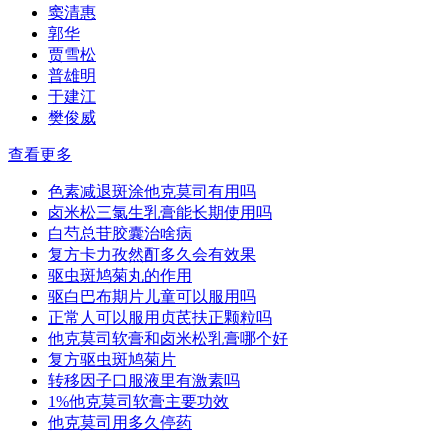
窦清惠
郭华
贾雪松
普雄明
于建江
樊俊威
查看更多
色素减退斑涂他克莫司有用吗
卤米松三氯生乳膏能长期使用吗
白芍总苷胶囊治啥病
复方卡力孜然酊多久会有效果
驱虫斑鸠菊丸的作用
驱白巴布期片儿童可以服用吗
正常人可以服用贞芪扶正颗粒吗
他克莫司软膏和卤米松乳膏哪个好
复方驱虫斑鸠菊片
转移因子口服液里有激素吗
1%他克莫司软膏主要功效
他克莫司用多久停药