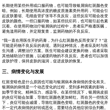
长期使用某些外用或口服药物，也可能导致银屑病红斑颜色变
暗。例如，长期使用高浓度的糖皮质激素类外用药，可能会引
起皮肤萎缩、毛细血管扩张等不良反应，这些反应可能会改变
皮肤的颜色。一些口服药物，如某些抗疟药，也可能引起色素
沉着。在使用药物治疗银屑病的过程中，患者应严格遵医嘱，
避免滥用药物，并定期复查，监测药物的不良反应。
“我一直在用医生开的药膏，为什么红斑颜色反而变深了？”这
可能是药物不良反应的表现。遇到这种情况，患者应及时与医
生沟通，调整治疗方案。医生可能会建议更换药物，或者采取
其他辅助治疗措施，以减缓药物的不良反应。患者也可以加强
皮肤护理，保持皮肤的滋润，促进皮肤的恢复。
三、病情变化与发展
红斑变暗色是什么原因也可能与银屑病本身病情的变化有关。
银屑病的病情是一个动态变化的过程，受到多种因素的影响，
如季节变化、精神压力、感染等。在某些情况下，银屑病皮损
的炎症可能会加重，导致红斑颜色更加鲜红。而在另一些情况
下，炎症可能会减缓，导致红斑颜色变暗。红斑颜色的变化并
不一定代表病情的好转或恶化，需要结合其他症状综合判断。