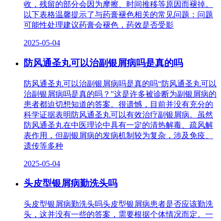
收，残留的部分会因为摩擦、时间推移等原因而褪掉。
以下表格温馨提示了与药膏褪色相关的常见问题：问题
可能性处理建议药膏会褪色，药效是否受影
2025-05-04
防风通圣丸可以治副银屑病吗是真的吗
防风通圣丸可以治副银屑病吗是真的吗“防风通圣丸可以
治副银屑病吗是真的吗？”这是许多被诊断为副银屑病的
患者都迫切想知道的答案。很遗憾，目前并没有充分的
科学证据表明防风通圣丸可以有效治疗副银屑病。虽然
防风通圣丸在中医理论中具有一定的清热解毒、疏风解
表作用，但副银屑病的发病机制较为复杂，涉及免疫、
遗传等多种
2025-05-04
头皮型银屑病勤洗头吗
头皮型银屑病勤洗头吗头皮型银屑病患者是否应该勤洗
头，这并没有一些的答案，需要根据个体情况而定。一