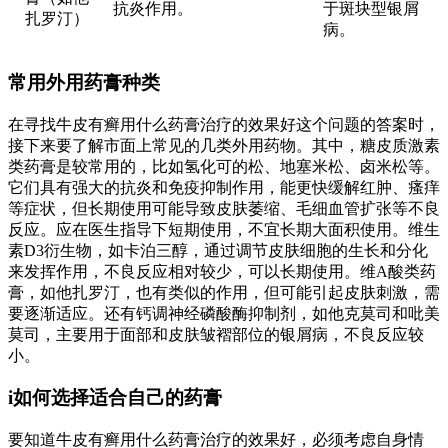
抗炎作用。
于斑块型银屑
扎罗汀）
病。
常用外用药膏种类
在寻找牛皮有癣用什么药膏治疗的效果好这个问题的答案时，
接下来要了解市面上常见的几类外用药物。其中，糖皮质激素
类药膏是较常用的，比如氢化可的松、地塞米松、卤米松等。
它们具有强大的抗炎和免疫抑制作用，能更快缓解红肿、瘙痒
等症状，但长期使用可能导致皮肤萎缩、毛细血管扩张等不良
反应。应在医生指导下短期使用，不宜长期大面积使用。维生
素D3衍生物，如卡泊三醇，通过调节皮肤细胞的生长和分化
来发挥作用，不良反应相对较少，可以长期使用。维A酸类药
膏，如他扎罗汀，也有类似的作用，但可能引起皮肤刺激，需
要逐渐适应。还有钙调神经磷酸酶抑制剂，如他克莫司和吡美
莫司，主要用于面部和皮肤皱褶部位的银屑病，不良反应较
小。
i如何选择适合自己的药膏
要知道牛皮有癣用什么药膏治疗的效果好，必须考虑自身情