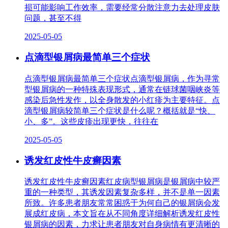
损可能影响工作效率，需要经常分散注意力去处理皮肤
问题，甚至不得
2025-05-05
点滴型银屑病最简单三个症状
点滴型银屑病最简单三个症状点滴型银屑病，作为寻常
型银屑病的一种特殊表现形式，通常在链球菌咽峡炎等
感染后急性发作，以全身散发的小红疹为主要特征。点
滴型银屑病较简单三个症状是什么呢？概括就是“快、
小、多”。这些皮疹出现更快，往往在
2025-05-05
诱发红皮性牛皮癣因素
诱发红皮性牛皮癣因素红皮病型银屑病是银屑病中较严
重的一种类型，其诱发因素复杂多样，并不是单一因素
所致。许多患者朋友常常困惑于为何自己的银屑病会发
展成红皮病，本文旨在从不同角度详细解析诱发红皮性
银屑病的因素，力求让患者朋友对自身病情有更清晰的