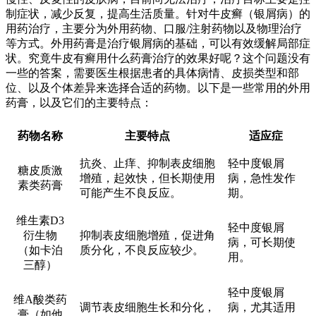
制症状，减少反复，提高生活质量。针对牛皮癣（银屑病）的
用药治疗，主要分为外用药物、口服/注射药物以及物理治疗
等方式。外用药膏是治疗银屑病的基础，可以有效缓解局部症
状。究竟牛皮有癣用什么药膏治疗的效果好呢？这个问题没有
一些的答案，需要医生根据患者的具体病情、皮损类型和部
位、以及个体差异来选择合适的药物。以下是一些常用的外用
药膏，以及它们的主要特点：
药物名称
主要特点
适应症
抗炎、止痒、抑制表皮细胞
轻中度银屑
糖皮质激
增殖，起效快，但长期使用
病，急性发作
素类药膏
可能产生不良反应。
期。
维生素D3
轻中度银屑
衍生物
抑制表皮细胞增殖，促进角
病，可长期使
（如卡泊
质分化，不良反应较少。
用。
三醇）
轻中度银屑
维A酸类药
调节表皮细胞生长和分化，
病，尤其适用
膏（如他