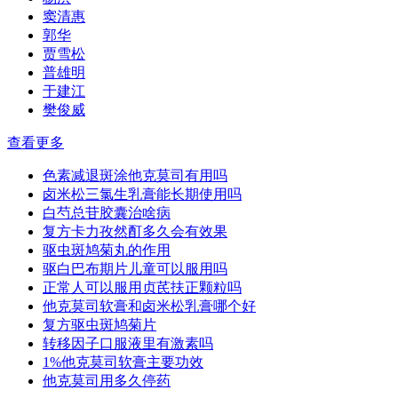
窦清惠
郭华
贾雪松
普雄明
于建江
樊俊威
查看更多
色素减退斑涂他克莫司有用吗
卤米松三氯生乳膏能长期使用吗
白芍总苷胶囊治啥病
复方卡力孜然酊多久会有效果
驱虫斑鸠菊丸的作用
驱白巴布期片儿童可以服用吗
正常人可以服用贞芪扶正颗粒吗
他克莫司软膏和卤米松乳膏哪个好
复方驱虫斑鸠菊片
转移因子口服液里有激素吗
1%他克莫司软膏主要功效
他克莫司用多久停药