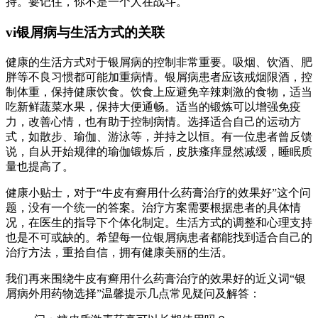
持。要记住，你不是一个人在战斗。
vi银屑病与生活方式的关联
健康的生活方式对于银屑病的控制非常重要。吸烟、饮酒、肥
胖等不良习惯都可能加重病情。银屑病患者应该戒烟限酒，控
制体重，保持健康饮食。饮食上应避免辛辣刺激的食物，适当
吃新鲜蔬菜水果，保持大便通畅。适当的锻炼可以增强免疫
力，改善心情，也有助于控制病情。选择适合自己的运动方
式，如散步、瑜伽、游泳等，并持之以恒。有一位患者曾反馈
说，自从开始规律的瑜伽锻炼后，皮肤瘙痒显然减缓，睡眠质
量也提高了。
健康小贴士，对于“牛皮有癣用什么药膏治疗的效果好”这个问
题，没有一个统一的答案。治疗方案需要根据患者的具体情
况，在医生的指导下个体化制定。生活方式的调整和心理支持
也是不可或缺的。希望每一位银屑病患者都能找到适合自己的
治疗方法，重拾自信，拥有健康美丽的生活。
我们再来围绕牛皮有癣用什么药膏治疗的效果好的近义词“银
屑病外用药物选择”温馨提示几点常见疑问及解答：