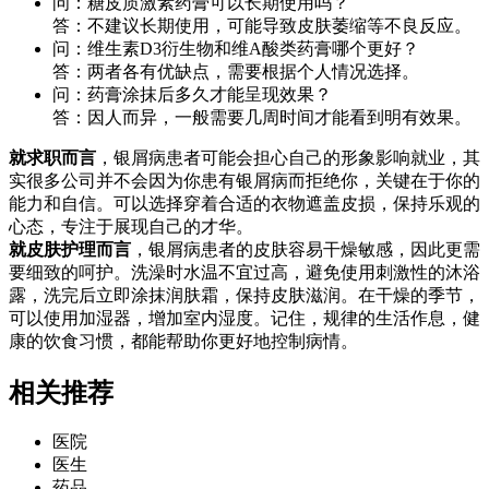
问：糖皮质激素药膏可以长期使用吗？
答：不建议长期使用，可能导致皮肤萎缩等不良反应。
问：维生素D3衍生物和维A酸类药膏哪个更好？
答：两者各有优缺点，需要根据个人情况选择。
问：药膏涂抹后多久才能呈现效果？
答：因人而异，一般需要几周时间才能看到明有效果。
就求职而言
，银屑病患者可能会担心自己的形象影响就业，其
实很多公司并不会因为你患有银屑病而拒绝你，关键在于你的
能力和自信。可以选择穿着合适的衣物遮盖皮损，保持乐观的
心态，专注于展现自己的才华。
就皮肤护理而言
，银屑病患者的皮肤容易干燥敏感，因此更需
要细致的呵护。洗澡时水温不宜过高，避免使用刺激性的沐浴
露，洗完后立即涂抹润肤霜，保持皮肤滋润。在干燥的季节，
可以使用加湿器，增加室内湿度。记住，规律的生活作息，健
康的饮食习惯，都能帮助你更好地控制病情。
相关推荐
医院
医生
药品