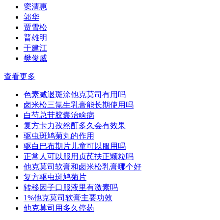
窦清惠
郭华
贾雪松
普雄明
于建江
樊俊威
查看更多
色素减退斑涂他克莫司有用吗
卤米松三氯生乳膏能长期使用吗
白芍总苷胶囊治啥病
复方卡力孜然酊多久会有效果
驱虫斑鸠菊丸的作用
驱白巴布期片儿童可以服用吗
正常人可以服用贞芪扶正颗粒吗
他克莫司软膏和卤米松乳膏哪个好
复方驱虫斑鸠菊片
转移因子口服液里有激素吗
1%他克莫司软膏主要功效
他克莫司用多久停药