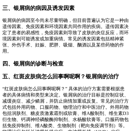
三、银屑病的病因及诱发因素
银屑病的病因至今尚未尽量明确，但目前普遍认为它是一种由
遗传因素、免疫因素和环境因素共同作用的疾病。遗传因素决
定了患者的易感性，免疫因素则导致了皮肤的炎症反应，而环
境因素则可能诱发或加重病情。常见的诱发因素包括精神紧
张、外伤手术、妊娠、肥胖、吸烟、酗酒以及某些药物的作
用。
四、银屑病的诊断与检查
五、红斑皮肤病怎么回事啊呢啊？银屑病的治疗
“红斑皮肤病怎么回事啊呢啊？” 具体的治疗方案需要根据患
者的具体病情和类型来决定。银屑病的治疗目标是控制症状、
减缓炎症、减少鳞屑，并防止病情加重或反复。常见的治疗方
式包括外用药物、口服药物、物理治疗和中医治疗。外用药物
包括润肤剂、糖皮质激素霜剂或软膏、维A酸制剂、维生素D3
衍生物、钙调神经磷酸酶抑制剂、水杨酸软膏等。口服药物包
括免疫抑制剂、维A酸类、生物制剂（靶向免疫调节剂）等。