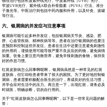
物理治疗包括长波紫外线光疗、中波紫外线（UVB）光疗、
窄波UVB光疗、紫外线A联合补骨脂素（PUVA）疗法、准分
子激光等。中医治疗则包括中药内服和外用，以及针灸、拔罐
等疗法。
六、银屑病的并发症与注意事项
银屑病可能引起多种并发症，包括银屑病关节炎、感染、肥
胖、心血管疾病、精神疾病等等。患者在治疗银屑病的也要注
意预防和控制这些并发症。患者在生活中还要注意避免刺激性
的外用药，谨慎使用可能导致严重不良反应的药物，避免病情
加重。饮食上要注意均衡营养，避免辛辣刺激的食物，保持良
好的作息习惯。
红斑皮肤病怎么回事啊呢啊， 银屑病虽然是一种常见的红斑
皮肤病，但它却给患者带来了很大的困扰。为了更好地控制银
屑病，患者需要积极配合医生的治疗，养成良好的生活习惯，
并学会应对生活中的压力。再注意一下，出现红斑，请务必及
时就医，明确诊断，切勿自行用药。
关于“红斑皮肤病怎么回事啊呢啊”，以下是一些常见问题的解
答：