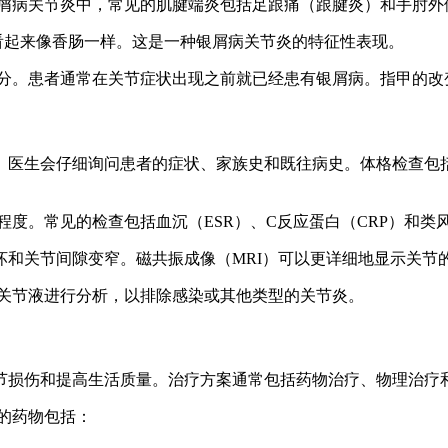
在银屑病关节炎中，常见的肌腱端炎包括足跟痛（跟腱炎）和手肘
使其看起来像香肠一样。这是一种银屑病关节炎的特征性表现。
成部分。患者通常在关节症状出现之前就已经患有银屑病。指甲的
。医生会仔细询问患者的症状、家族史和既往病史。体格检查包
程度。常见的检查包括血沉（ESR）、C反应蛋白（CRP）和类
破坏和关节间隙变窄。磁共振成像（MRI）可以更详细地显示关节
取关节液进行分析，以排除感染或其他类型的关节炎。
节损伤和提高生活质量。治疗方案通常包括药物治疗、物理治疗
用的药物包括：