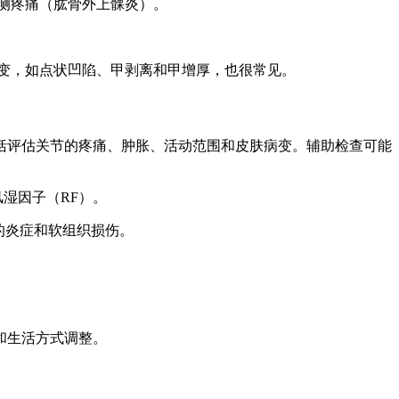
外侧疼痛（肱骨外上髁炎）。
改变，如点状凹陷、甲剥离和甲增厚，也很常见。
括评估关节的疼痛、肿胀、活动范围和皮肤病变。辅助检查可能
风湿因子（RF）。
的炎症和软组织损伤。
和生活方式调整。