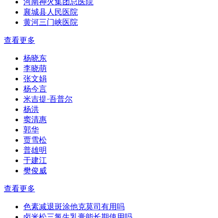
河南神火集团总医院
襄城县人民医院
黄河三门峡医院
查看更多
杨晓东
李晓萌
张文娟
杨今言
米吉提·吾普尔
杨洪
窦清惠
郭华
贾雪松
普雄明
于建江
樊俊威
查看更多
色素减退斑涂他克莫司有用吗
卤米松三氯生乳膏能长期使用吗