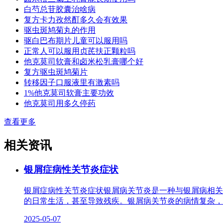
白芍总苷胶囊治啥病
复方卡力孜然酊多久会有效果
驱虫斑鸠菊丸的作用
驱白巴布期片儿童可以服用吗
正常人可以服用贞芪扶正颗粒吗
他克莫司软膏和卤米松乳膏哪个好
复方驱虫斑鸠菊片
转移因子口服液里有激素吗
1%他克莫司软膏主要功效
他克莫司用多久停药
查看更多
相关资讯
银屑症病性关节炎症状
银屑症病性关节炎症状银屑病关节炎是一种与银屑病相关
的日常生活，甚至导致残疾。银屑病关节炎的病情复杂，
2025-05-07