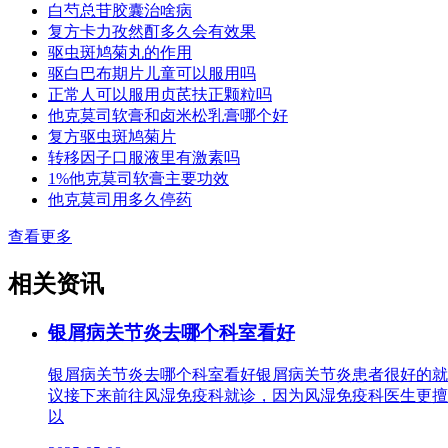
白芍总苷胶囊治啥病
复方卡力孜然酊多久会有效果
驱虫斑鸠菊丸的作用
驱白巴布期片儿童可以服用吗
正常人可以服用贞芪扶正颗粒吗
他克莫司软膏和卤米松乳膏哪个好
复方驱虫斑鸠菊片
转移因子口服液里有激素吗
1%他克莫司软膏主要功效
他克莫司用多久停药
查看更多
相关资讯
银屑病关节炎去哪个科室看好
银屑病关节炎去哪个科室看好银屑病关节炎患者很好的就
议接下来前往风湿免疫科就诊，因为风湿免疫科医生更擅
以