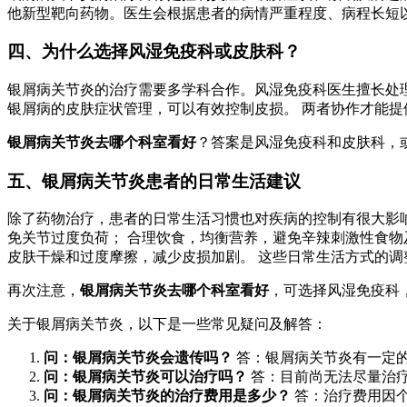
他新型靶向药物。医生会根据患者的病情严重程度、病程长短
四、为什么选择风湿免疫科或皮肤科？
银屑病关节炎的治疗需要多学科合作。风湿免疫科医生擅长处
银屑病的皮肤症状管理，可以有效控制皮损。 两者协作才能提
银屑病关节炎去哪个科室看好
？答案是风湿免疫科和皮肤科，
五、银屑病关节炎患者的日常生活建议
除了药物治疗，患者的日常生活习惯也对疾病的控制有很大影
免关节过度负荷； 合理饮食，均衡营养，避免辛辣刺激性食物
皮肤干燥和过度摩擦，减少皮损加剧。 这些日常生活方式的
再次注意，
银屑病关节炎去哪个科室看好
，可选择风湿免疫科
关于银屑病关节炎，以下是一些常见疑问及解答：
问：银屑病关节炎会遗传吗？
答：银屑病关节炎有一定
问：银屑病关节炎可以治疗吗？
答：目前尚无法尽量治
问：银屑病关节炎的治疗费用是多少？
答：治疗费用因