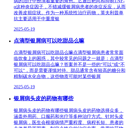
病的治疗中扮演着重要的角色。它通过靶向和抑制TNF-
α这种炎症因子，不错减缓银屑病患者的炎症反应，从而
改善皮损症状。作为一种系统性治疗药物，英夫利昔单
抗主要适用于中重度银
2025-05-19
点滴型银屑病可以吃甜品么嘛
点滴型银屑病可以吃甜品么嘛点滴型银屑病患者常常面
临饮食上的困惑，其中较常见的问题之一就是：点滴型
银屑病可以吃甜品么嘛？答案并不是一些的“可以”或“不
可以”，而是需要谨慎对待。甜品通常含有较高的糖分和
精制碳水化合物，这些物质可能对某些银屑
2025-05-19
银屑病头皮的药物有哪些
银屑病头皮的药物有哪些银屑病头皮的药物选择众多，
涵盖外用药、口服药和光疗等多种治疗方式。针对头皮
银屑病，医生会根据病情严重程度、病程长短、患者的