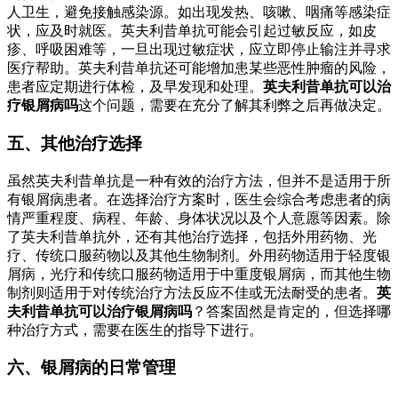
人卫生，避免接触感染源。如出现发热、咳嗽、咽痛等感染症
状，应及时就医。英夫利昔单抗可能会引起过敏反应，如皮
疹、呼吸困难等，一旦出现过敏症状，应立即停止输注并寻求
医疗帮助。英夫利昔单抗还可能增加患某些恶性肿瘤的风险，
患者应定期进行体检，及早发现和处理。
英夫利昔单抗可以治
疗银屑病吗
这个问题，需要在充分了解其利弊之后再做决定。
五、其他治疗选择
虽然英夫利昔单抗是一种有效的治疗方法，但并不是适用于所
有银屑病患者。在选择治疗方案时，医生会综合考虑患者的病
情严重程度、病程、年龄、身体状况以及个人意愿等因素。除
了英夫利昔单抗外，还有其他治疗选择，包括外用药物、光
疗、传统口服药物以及其他生物制剂。外用药物适用于轻度银
屑病，光疗和传统口服药物适用于中重度银屑病，而其他生物
制剂则适用于对传统治疗方法反应不佳或无法耐受的患者。
英
夫利昔单抗可以治疗银屑病吗
？答案固然是肯定的，但选择哪
种治疗方式，需要在医生的指导下进行。
六、银屑病的日常管理