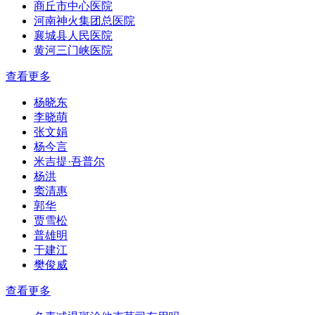
商丘市中心医院
河南神火集团总医院
襄城县人民医院
黄河三门峡医院
查看更多
杨晓东
李晓萌
张文娟
杨今言
米吉提·吾普尔
杨洪
窦清惠
郭华
贾雪松
普雄明
于建江
樊俊威
查看更多