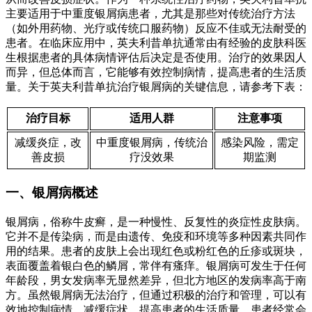
主要适用于中重度银屑病患者，尤其是那些对传统治疗方法
（如外用药物、光疗或传统口服药物）反应不佳或无法耐受的
患者。在临床应用中，英夫利昔单抗通常由有经验的皮肤科医
生根据患者的具体病情评估后决定是否使用。治疗的效果因人
而异，但总体而言，它能够有效控制病情，提高患者的生活质
量。关于英夫利昔单抗治疗银屑病的关键信息，请参考下表：
治疗目标
适用人群
注意事项
减缓炎症，改
中重度银屑病，传统治
感染风险，需定
善皮损
疗没效果
期监测
一、银屑病概述
银屑病，俗称牛皮癣，是一种慢性、反复性的炎症性皮肤病。
它并不是传染病，而是由遗传、免疫和环境等多种因素共同作
用的结果。患者的皮肤上会出现红色或粉红色的丘疹或斑块，
表面覆盖着银白色的鳞屑，常伴有瘙痒。银屑病可发生于任何
年龄段，男女发病率无显然差异，但北方地区的发病率高于南
方。虽然银屑病无法治疗，但通过积极的治疗和管理，可以有
效地控制病情，减缓症状，提高患者的生活质量。患者经常会