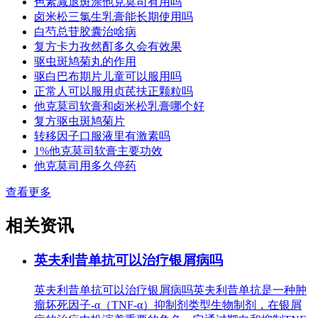
色素减退斑涂他克莫司有用吗
卤米松三氯生乳膏能长期使用吗
白芍总苷胶囊治啥病
复方卡力孜然酊多久会有效果
驱虫斑鸠菊丸的作用
驱白巴布期片儿童可以服用吗
正常人可以服用贞芪扶正颗粒吗
他克莫司软膏和卤米松乳膏哪个好
复方驱虫斑鸠菊片
转移因子口服液里有激素吗
1%他克莫司软膏主要功效
他克莫司用多久停药
查看更多
相关资讯
英夫利昔单抗可以治疗银屑病吗
英夫利昔单抗可以治疗银屑病吗英夫利昔单抗是一种肿
瘤坏死因子-α（TNF-α）抑制剂类型生物制剂，在银屑