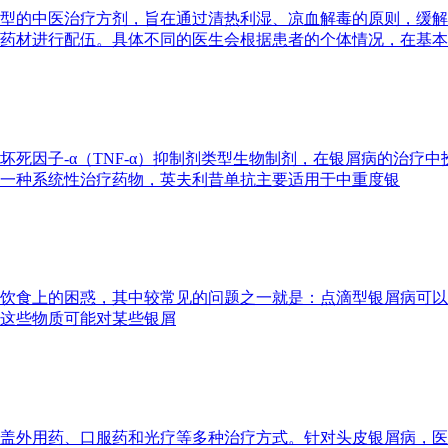
型的中医治疗方剂，旨在通过清热利湿、凉血解毒的原则，缓解
药材进行配伍。具体不同的医生会根据患者的个体情况，在基本
死因子-α（TNF-α）抑制剂类型生物制剂，在银屑病的治疗中
一种系统性治疗药物，英夫利昔单抗主要适用于中重度银
饮食上的困惑，其中较常见的问题之一就是：点滴型银屑病可以吃
这些物质可能对某些银屑
盖外用药、口服药和光疗等多种治疗方式。针对头皮银屑病，医