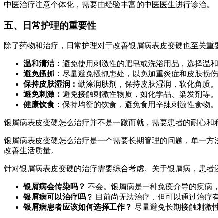
中医治疗注意个体化，需要由经验丰富的中医医生进行诊治。
五、日常护理的重要性
除了药物和治疗，日常护理对于改善银屑病表皮变硬也至关重
温和清洁：
避免使用刺激性的肥皂或洗浴用品，选择温和
避免搔抓：
尽量避免搔抓患处，以免加重炎症和皮肤损伤
保持皮肤湿润：
勤涂润肤剂，保持皮肤湿润，软化角质。
避免刺激：
避免接触刺激性物质，如化学品、染发剂等。
健康饮食：
保持均衡的饮食，避免食用辛辣刺激性食物。
银屑病表皮变硬怎么治疗并不是一蹴而就，需要患者的耐心和
银屑病表皮变硬怎么治疗是一个需要长期管理的问题，单一方
改善生活质量。
针对银屑病表皮变硬的治疗需要综合考虑。关于银屑病，患者
银屑病会传染吗？
不会。银屑病是一种免疫介导的疾病
银屑病可以治疗吗？
目前尚无法治疗，但可以通过治疗
银屑病患者应该如何选择工作？
尽量避免长期接触刺激