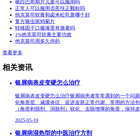
驱白巴布期片儿童可以服用吗
正常人可以服用贞芪扶正颗粒吗
他克莫司软膏和卤米松乳膏哪个好
复方驱虫斑鸠菊片
转移因子口服液里有激素吗
1%他克莫司软膏主要功效
他克莫司用多久停药
查看更多
相关资讯
银屑病表皮变硬怎么治疗
银屑病表皮变硬怎么治疗银屑病患者常常遇到的一个问题
化角质层、减缓炎症、促进皮肤正常代谢。常用的方法包
（角质剥脱剂、润肤剂）软化、去除增厚的角质，保持皮
2025-05-19
银屑病湿热型的中医治疗方剂