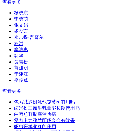
查看更多
杨晓东
李晓萌
张文娟
杨今言
米吉提·吾普尔
杨洪
窦清惠
郭华
贾雪松
普雄明
于建江
樊俊威
查看更多
色素减退斑涂他克莫司有用吗
卤米松三氯生乳膏能长期使用吗
白芍总苷胶囊治啥病
复方卡力孜然酊多久会有效果
驱虫斑鸠菊丸的作用