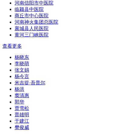
河南信阳市中医院
临颍县中医院
商丘市中心医院
河南神火集团总医院
襄城县人民医院
黄河三门峡医院
查看更多
杨晓东
李晓萌
张文娟
杨今言
米吉提·吾普尔
杨洪
窦清惠
郭华
贾雪松
普雄明
于建江
樊俊威