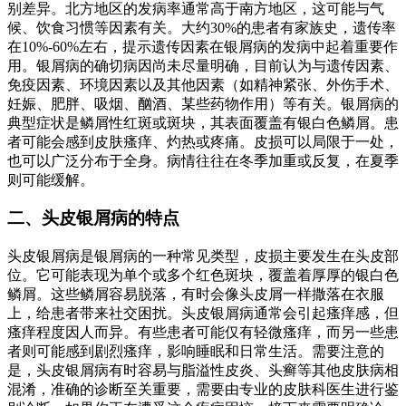
别差异。北方地区的发病率通常高于南方地区，这可能与气
候、饮食习惯等因素有关。大约30%的患者有家族史，遗传率
在10%-60%左右，提示遗传因素在银屑病的发病中起着重要作
用。银屑病的确切病因尚未尽量明确，目前认为与遗传因素、
免疫因素、环境因素以及其他因素（如精神紧张、外伤手术、
妊娠、肥胖、吸烟、酗酒、某些药物作用）等有关。银屑病的
典型症状是鳞屑性红斑或斑块，其表面覆盖有银白色鳞屑。患
者可能会感到皮肤瘙痒、灼热或疼痛。皮损可以局限于一处，
也可以广泛分布于全身。病情往往在冬季加重或反复，在夏季
则可能缓解。
二、头皮银屑病的特点
头皮银屑病是银屑病的一种常见类型，皮损主要发生在头皮部
位。它可能表现为单个或多个红色斑块，覆盖着厚厚的银白色
鳞屑。这些鳞屑容易脱落，有时会像头皮屑一样撒落在衣服
上，给患者带来社交困扰。头皮银屑病通常会引起瘙痒感，但
瘙痒程度因人而异。有些患者可能仅有轻微瘙痒，而另一些患
者则可能感到剧烈瘙痒，影响睡眠和日常生活。需要注意的
是，头皮银屑病有时容易与脂溢性皮炎、头癣等其他皮肤病相
混淆，准确的诊断至关重要，需要由专业的皮肤科医生进行鉴