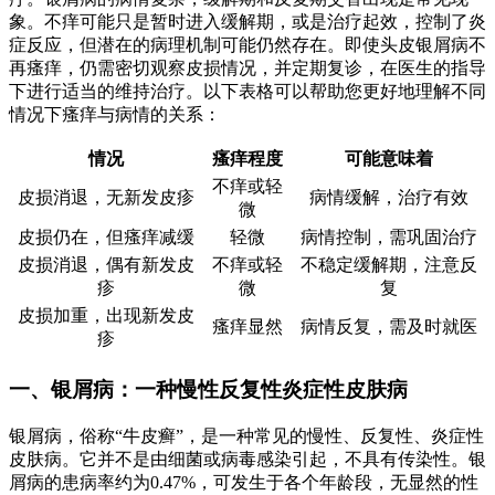
象。不痒可能只是暂时进入缓解期，或是治疗起效，控制了炎
症反应，但潜在的病理机制可能仍然存在。即使头皮银屑病不
再瘙痒，仍需密切观察皮损情况，并定期复诊，在医生的指导
下进行适当的维持治疗。以下表格可以帮助您更好地理解不同
情况下瘙痒与病情的关系：
情况
瘙痒程度
可能意味着
不痒或轻
皮损消退，无新发皮疹
病情缓解，治疗有效
微
皮损仍在，但瘙痒减缓
轻微
病情控制，需巩固治疗
皮损消退，偶有新发皮
不痒或轻
不稳定缓解期，注意反
疹
微
复
皮损加重，出现新发皮
瘙痒显然
病情反复，需及时就医
疹
一、银屑病：一种慢性反复性炎症性皮肤病
银屑病，俗称“牛皮癣”，是一种常见的慢性、反复性、炎症性
皮肤病。它并不是由细菌或病毒感染引起，不具有传染性。银
屑病的患病率约为0.47%，可发生于各个年龄段，无显然的性