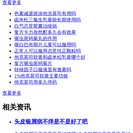
查看更多
色素减退斑涂他克莫司有用吗
卤米松三氯生乳膏能长期使用吗
白芍总苷胶囊治啥病
复方卡力孜然酊多久会有效果
驱虫斑鸠菊丸的作用
驱白巴布期片儿童可以服用吗
正常人可以服用贞芪扶正颗粒吗
他克莫司软膏和卤米松乳膏哪个好
复方驱虫斑鸠菊片
转移因子口服液里有激素吗
1%他克莫司软膏主要功效
他克莫司用多久停药
查看更多
相关资讯
头皮银屑病不痒是不是好了吧