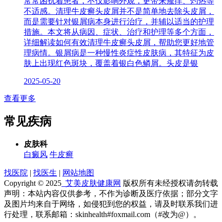
常常困扰着患者，不仅影响外观，更带来瘙痒、灼热等
不适感。清理牛皮癣头皮屑并不是简单地去除头皮屑，
而是需要针对银屑病本身进行治疗，并辅以适当的护理
措施。本文将从病因、症状、治疗和护理等多个方面，
详细解读如何有效清理牛皮癣头皮屑，帮助您更好地管
理病情。银屑病是一种慢性炎症性皮肤病，其特征为皮
肤上出现红色斑块，覆盖着银白色鳞屑。头皮是银
2025-05-20
查看更多
常见疾病
皮肤科
白癜风
牛皮癣
找医院
|
找医生
|
网站地图
Copyright © 2025
艾美皮肤健康网
版权所有未经授权请勿转载
声明：本站内容仅供参考，不作为诊断及医疗依据；部分文字
及图片均来自于网络，如侵犯到您的权益，请及时联系我们进
行处理，联系邮箱：skinhealth#foxmail.com（#改为@）。