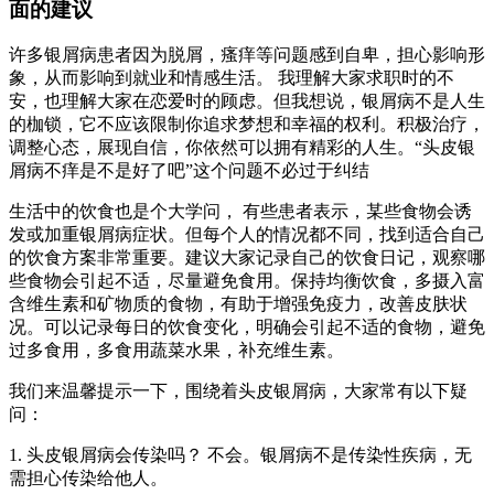
面的建议
许多银屑病患者因为脱屑，瘙痒等问题感到自卑，担心影响形
象，从而影响到就业和情感生活。 我理解大家求职时的不
安，也理解大家在恋爱时的顾虑。但我想说，银屑病不是人生
的枷锁，它不应该限制你追求梦想和幸福的权利。积极治疗，
调整心态，展现自信，你依然可以拥有精彩的人生。“头皮银
屑病不痒是不是好了吧”这个问题不必过于纠结
生活中的饮食也是个大学问， 有些患者表示，某些食物会诱
发或加重银屑病症状。但每个人的情况都不同，找到适合自己
的饮食方案非常重要。建议大家记录自己的饮食日记，观察哪
些食物会引起不适，尽量避免食用。保持均衡饮食，多摄入富
含维生素和矿物质的食物，有助于增强免疫力，改善皮肤状
况。可以记录每日的饮食变化，明确会引起不适的食物，避免
过多食用，多食用蔬菜水果，补充维生素。
我们来温馨提示一下，围绕着头皮银屑病，大家常有以下疑
问：
1. 头皮银屑病会传染吗？ 不会。银屑病不是传染性疾病，无
需担心传染给他人。