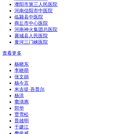
濮阳市第三人民医院
河南信阳市中医院
临颍县中医院
商丘市中心医院
河南神火集团总医院
襄城县人民医院
黄河三门峡医院
查看更多
杨晓东
李晓萌
张文娟
杨今言
米吉提·吾普尔
杨洪
窦清惠
郭华
贾雪松
普雄明
于建江
樊俊威