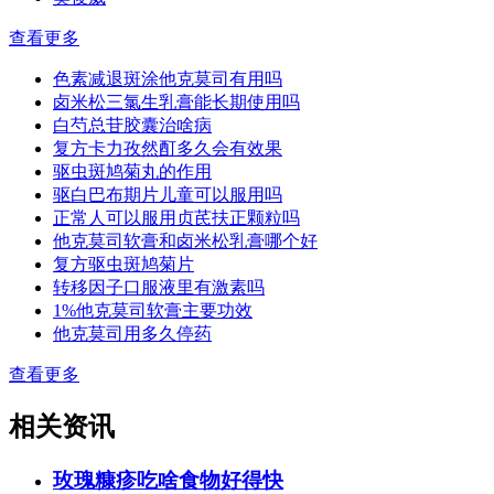
查看更多
色素减退斑涂他克莫司有用吗
卤米松三氯生乳膏能长期使用吗
白芍总苷胶囊治啥病
复方卡力孜然酊多久会有效果
驱虫斑鸠菊丸的作用
驱白巴布期片儿童可以服用吗
正常人可以服用贞芪扶正颗粒吗
他克莫司软膏和卤米松乳膏哪个好
复方驱虫斑鸠菊片
转移因子口服液里有激素吗
1%他克莫司软膏主要功效
他克莫司用多久停药
查看更多
相关资讯
玫瑰糠疹吃啥食物好得快