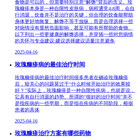
食物是可以的，但需要特别注意“解馋”背后的含义。玫
瑰糠疹本身是一种自限性皮肤病，病程通常4-8周，会自
行消退，饮食并不是治疗的关键，但合理的饮食能帮助
身体更好地恢复。解馋不等于放纵，而是合理选择一些
对病情没有显然负面影响，甚至可能有所帮助的食物。
以下列出一些更健康的解馋选择，并穿插一些对您病情
的关怀与专业建议:建议选择建议适量注意避免
2025-04-16
玫瑰糠疹病的最佳治疗时间
玫瑰糠疹病的最佳治疗时间很多患者在确诊玫瑰糠疹
后，较关心的问题莫过于“什么时候开始治疗的效果较
好？”实际上，玫瑰糠疹是一种自限性疾病，也就是说，
它具有自行消退的趋势。所谓的“很好的治疗时间”并不
是指疾病的一些早期，而是指在疾病的不同阶段，根据
患者的具体
2025-04-16
玫瑰糠疹治疗方案有哪些药物