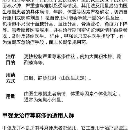
面积水肿、严重瘙痒难以忍受等情况。其用法及用量必须由医
生根据患者的具体病情、年龄、体重等因素严格确定，切勿自
行服用或调整剂量！ 擅自使用可能会导致严重的不良反应，
包括但不只限于血糖升高、血压升高、骨质疏松、免疫力下降
等。患者应遵医嘱服用，并在治疗期间密切监测病情和自身状
况，及时反馈给医生。 记住，甲强龙只应在医生指导下，作
为短期应急治疗手段，而非长期常规用药。
治疗
更快控制严重荨麻疹症状，例如大面积水肿、剧
目的
烈瘙痒等。
用药
口服、静脉注射（由医生决定）。
方式
由医生根据患者病情、体重等因素个体化制定，
用量
通常为短期小剂量。
甲强龙治疗荨麻疹的适用人群
甲强龙并不是所有荨麻疹患者都适用。它主要用于治疗那些症