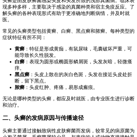
头癣是由皮肤癣菌感染头皮和头发所致的浅部真菌病。临床表
现多种多样，主要取决于感染的真菌种类和宿主免疫反应。了
解头癣的各种表现形式有助于更准确地判断病情，并及时就
医。
常见的头癣类型包括黄癣、白癣、黑点癣和脓癣。每种类型的
症状特征有所不同：
黄癣
：特征是形成黄痂，有鼠尿味，毛囊破坏严重，可
能导致长久性脱发。
白癣
：表现为圆形或椭圆形鳞屑斑，头发灰暗，轻微瘙
痒。
黑点癣
：头皮上散在的灰白色斑，头发在接近头皮处折
断，留下黑点。
脓癣
：头皮红肿、疼痛，易形成瘢痕。
无论是哪种类型的头癣，都应及时就医，由专业医生进行诊断
和治疗。
二、头癣的发病原因与传播途径
头癣主要通过接触致病性皮肤癣菌而发病，较常见的病原菌为