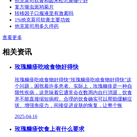
他克莫司软膏和卤米松乳膏哪个好
复方驱虫斑鸠菊片
转移因子口服液里有激素吗
1%他克莫司软膏主要功效
他克莫司用多久停药
查看更多
相关资讯
玫瑰糠疹吃啥食物好得快
玫瑰糠疹吃啥食物好得快“玫瑰糠疹吃啥食物好得快”这
个问题，困扰着许多患者。实际上，玫瑰糠疹是一种自
限性疾病，这意味着它通常会在数周内自行消退，饮食
并不能直接缩短病程。合理的饮食确实可以帮助缓解症
状、增强免疫力，间接促进皮肤的恢复，让整个恢
2025-04-16
玫瑰糠疹饮食上有什么要求