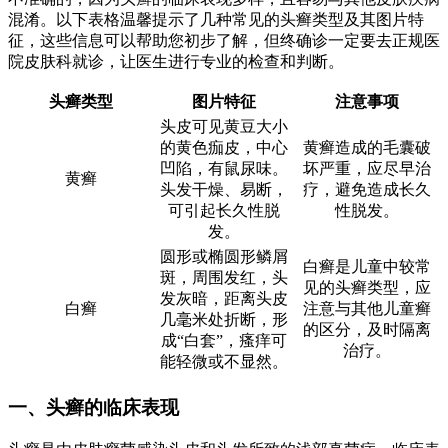
混淆。以下表格温馨提示了几种常见的头癣类型及其图片特
征，这些信息可以帮助您初步了解，但终确诊一定要去正规医
院皮肤科就诊，让医生进行专业的检查和判断。
头癣类型
图片特征
注意事项
头皮可见黄豆大小
的黄色痂皮，中心
黄癣造成的毛囊破
凹陷，有鼠尿味。
坏严重，应尽早治
黄癣
头发干燥、易断，
疗，避免造成长久
可引起长久性脱
性脱发。
发。
圆形或椭圆形鳞屑
白癣是儿童中较常
斑，周围发红，头
见的头癣类型，应
发灰暗，距离头皮
白癣
注意与其他儿童癣
几毫米处折断，形
的区分，及时隔离
成“白套”，瘙痒可
治疗。
能轻微或不显然。
一、头癣的临床表现