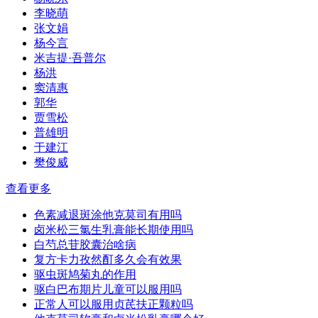
李晓萌
张文娟
杨今言
米吉提·吾普尔
杨洪
窦清惠
郭华
贾雪松
普雄明
于建江
樊俊威
查看更多
色素减退斑涂他克莫司有用吗
卤米松三氯生乳膏能长期使用吗
白芍总苷胶囊治啥病
复方卡力孜然酊多久会有效果
驱虫斑鸠菊丸的作用
驱白巴布期片儿童可以服用吗
正常人可以服用贞芪扶正颗粒吗