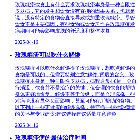
玫瑰糠疹饮食上有什么要求玫瑰糠疹本身是一种自限性
皮肤病，它的发生和饮食没有直接的因果关系，也就是
说，没有特定的食物会直接导致或加重玫瑰糠疹。尽管
饮食不是主要病因，有些食物或饮食习惯在玫瑰糠疹发
病期间可能会影响皮肤的舒适度和整体恢复
2025-04-16
玫瑰糠疹可以吃什么解馋
玫瑰糠疹可以吃什么解馋得了玫瑰糠疹，想吃点解馋的
食物是可以的，但需要特别注意“解馋”背后的含义。玫
瑰糠疹本身是一种自限性皮肤病，病程通常4-8周，会自
行消退，饮食并不是治疗的关键，但合理的饮食能帮助
身体更好地恢复。解馋不等于放纵，而是合理选择一些
对病情没有显然负面影响，甚至可能有所帮助的食物。
以下列出一些更健康的解馋选择，并穿插一些对您病情
的关怀与专业建议:建议选择建议适量注意避免
2025-04-16
玫瑰糠疹病的最佳治疗时间