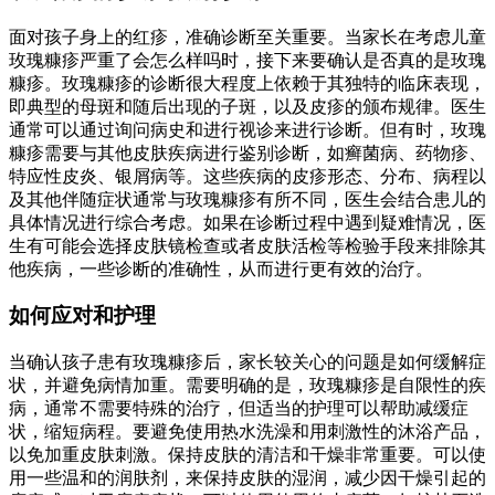
面对孩子身上的红疹，准确诊断至关重要。当家长在考虑儿童
玫瑰糠疹严重了会怎么样吗时，接下来要确认是否真的是玫瑰
糠疹。玫瑰糠疹的诊断很大程度上依赖于其独特的临床表现，
即典型的母斑和随后出现的子斑，以及皮疹的颁布规律。医生
通常可以通过询问病史和进行视诊来进行诊断。但有时，玫瑰
糠疹需要与其他皮肤疾病进行鉴别诊断，如癣菌病、药物疹、
特应性皮炎、银屑病等。这些疾病的皮疹形态、分布、病程以
及其他伴随症状通常与玫瑰糠疹有所不同，医生会结合患儿的
具体情况进行综合考虑。如果在诊断过程中遇到疑难情况，医
生有可能会选择皮肤镜检查或者皮肤活检等检验手段来排除其
他疾病，一些诊断的准确性，从而进行更有效的治疗。
如何应对和护理
当确认孩子患有玫瑰糠疹后，家长较关心的问题是如何缓解症
状，并避免病情加重。需要明确的是，玫瑰糠疹是自限性的疾
病，通常不需要特殊的治疗，但适当的护理可以帮助减缓症
状，缩短病程。要避免使用热水洗澡和用刺激性的沐浴产品，
以免加重皮肤刺激。保持皮肤的清洁和干燥非常重要。可以使
用一些温和的润肤剂，来保持皮肤的湿润，减少因干燥引起的