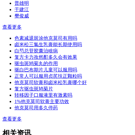
普雄明
于建江
樊俊威
查看更多
色素减退斑涂他克莫司有用吗
卤米松三氯生乳膏能长期使用吗
白芍总苷胶囊治啥病
复方卡力孜然酊多久会有效果
驱虫斑鸠菊丸的作用
驱白巴布期片儿童可以服用吗
正常人可以服用贞芪扶正颗粒吗
他克莫司软膏和卤米松乳膏哪个好
复方驱虫斑鸠菊片
转移因子口服液里有激素吗
1%他克莫司软膏主要功效
他克莫司用多久停药
查看更多
相关资讯