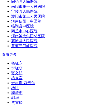
固始县人民医院
南阳市第一人民医院
宁陵县人民医院
濮阳市第三人民医院
河南信阳市中医院
临颍县中医院
商丘市中心医院
河南神火集团总医院
襄城县人民医院
黄河三门峡医院
查看更多
杨晓东
李晓萌
张文娟
杨今言
米吉提·吾普尔
杨洪
窦清惠
郭华
贾雪松