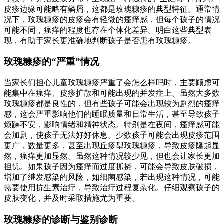
皮疹边缘可能略有鳞屑，这都是玫瑰糠疹的典型特征。通常情
况下，玫瑰糠疹的皮疹会有轻微的瘙痒感，但每个孩子的情况
可能不同，瘙痒的程度也存在个体化差异。明白这些典型表
现，有助于家长更准确地判断孩子是否患有玫瑰糠疹。
玫瑰糠疹的“严重”情况
当家长们担心儿童玫瑰糠疹严重了会怎么样吗时，主要顾虑可
能集中在瘙痒、皮疹扩散和可能出现的并发症上。虽然大多数
玫瑰糠疹都是良性的，但有些孩子可能会出现较为剧烈的瘙痒
感，这会严重影响他们的睡眠质量和日常生活，甚至导致孩子
烦躁不安，影响情绪和精神状态。特别是在夜间，瘙痒感可能
会加剧，使孩子无法好好休息。少数孩子可能会出现皮疹范围
更广，数量更多，甚至出现丘疹型玫瑰糠疹，导致皮疹隆起显
然，瘙痒更加显然。虽然这种情况较少见，但也会让家长更加
担忧。如果孩子因为瘙痒而过度抓挠，可能会导致皮肤破损，
增加了继发感染的风险，如细菌感染，若出现这种情况，可能
需要使用抗生素治疗，导致治疗过程复杂化。仔细观察孩子的
皮肤变化，并及时采取措施尤为重要。
玫瑰糠疹的诊断与鉴别诊断