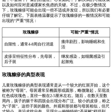
以及如何应对是减缓家长焦虑的关键。不过，在极少数情况
下，玫瑰糠疹可能会出现一些不适或并发症，所以我们有必要
仔细了解它。下面表格温馨提示了玫瑰糠疹的一般情况和可能
出现的“严重”情况：
玫瑰糠疹
可能“严重”情况
瘙痒剧烈，影响睡眠和生
自限性，通常4-8周自行消退
活
皮疹呈特征性分布，先母斑，
继发感染，如细菌感染引
后子斑
起脓疱
玫瑰糠疹的典型表现
儿童玫瑰糠疹的典型表现通常是从一个较大的红斑开始，这个
被称为“母斑”。母斑通常呈椭圆形或圆形，略微隆起，呈现淡
红色或玫瑰色，直径一般在2-5厘米左右。随后，在数天至数
周内，孩子的躯干和四肢会出现分布广泛、较小的皮疹，称之
为“子斑”。这些子斑的颜色、外观和形状都与母斑相似，但尺
寸较小，并沿皮纹分布，呈现出一种独特的“圣诞树”样排列。