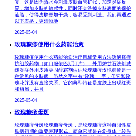
复。这是因为热水会刺激皮肤血管扩张，加速炎症反
应，增加皮肤的敏感性，同时还会洗掉皮肤表面的保护
油脂，使得皮肤更加干燥，容易受到刺激。我们再通过
以下表格，更清晰地
2025-05-04
玫瑰糠疹使用什么药能治愈
玫瑰糠疹使用什么药能治愈治疗目标常用方法缓解瘙痒
抗组胺药物（如口服依巴斯汀片），外用炉甘石洗剂减
缓炎症外用皮质类固醇霜剂认识玫瑰糠疹玫瑰糠疹是一
种常见的皮肤病，虽然名字中有“玫瑰”二字，但它和玫
瑰花并没有直接关系。它的典型特征是皮肤上出现红斑
和鳞屑，并且
2025-05-04
玫瑰糠疹母斑
玫瑰糠疹母斑玫瑰糠疹母斑，是玫瑰糠疹这种自限性皮
肤病初期的重要表现形式。简单它就是在您身体上较先