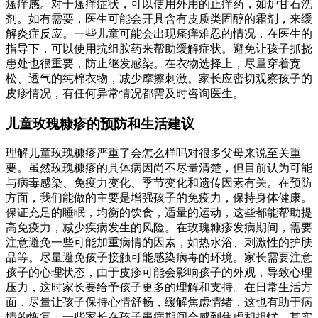
瘙痒感。对于瘙痒症状，可以使用外用的止痒药，如炉甘石洗
剂。如有需要，医生可能会开具含有皮质类固醇的霜剂，来缓
解炎症反应。一些儿童可能会出现瘙痒难忍的情况，在医生的
指导下，可以使用抗组胺药来帮助缓解症状。避免让孩子抓挠
患处也很重要，防止继发感染。在衣物选择上，尽量穿着宽
松、透气的纯棉衣物，减少摩擦刺激。家长应密切观察孩子的
皮疹情况，有任何异常情况都需及时咨询医生。
儿童玫瑰糠疹的预防和生活建议
理解儿童玫瑰糠疹严重了会怎么样吗对很多父母来说至关重
要。虽然玫瑰糠疹的具体病因尚不尽量清楚，但目前认为可能
与病毒感染、免疫力变化、季节变化和遗传因素有关。在预防
方面，我们能做的主要是增强孩子的免疫力，保持身体健康。
保证充足的睡眠，均衡的饮食，适量的运动，这些都能帮助提
高免疫力，减少疾病发生的风险。在玫瑰糠疹发病期间，需要
注意避免一些可能加重病情的因素，如热水浴、刺激性的护肤
品等。尽量避免孩子接触可能感染病毒的环境。家长需要注意
孩子的心理状态，由于皮疹可能会影响孩子的外观，导致心理
压力，这时家长要给予孩子更多的理解和支持。在日常生活方
面，尽量让孩子保持心情舒畅，缓解焦虑情绪，这也有助于病
情的恢复。一些家长在孩子患病期间会感到焦虑和担忧，其实