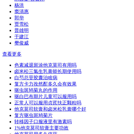
杨洪
窦清惠
郭华
贾雪松
普雄明
于建江
樊俊威
查看更多
色素减退斑涂他克莫司有用吗
卤米松三氯生乳膏能长期使用吗
白芍总苷胶囊治啥病
复方卡力孜然酊多久会有效果
驱虫斑鸠菊丸的作用
驱白巴布期片儿童可以服用吗
正常人可以服用贞芪扶正颗粒吗
他克莫司软膏和卤米松乳膏哪个好
复方驱虫斑鸠菊片
转移因子口服液里有激素吗
1%他克莫司软膏主要功效