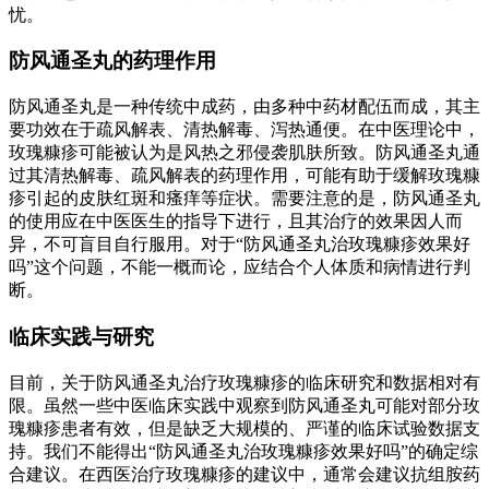
忧。
防风通圣丸的药理作用
防风通圣丸是一种传统中成药，由多种中药材配伍而成，其主
要功效在于疏风解表、清热解毒、泻热通便。在中医理论中，
玫瑰糠疹可能被认为是风热之邪侵袭肌肤所致。防风通圣丸通
过其清热解毒、疏风解表的药理作用，可能有助于缓解玫瑰糠
疹引起的皮肤红斑和瘙痒等症状。需要注意的是，防风通圣丸
的使用应在中医医生的指导下进行，且其治疗的效果因人而
异，不可盲目自行服用。对于“防风通圣丸治玫瑰糠疹效果好
吗”这个问题，不能一概而论，应结合个人体质和病情进行判
断。
临床实践与研究
目前，关于防风通圣丸治疗玫瑰糠疹的临床研究和数据相对有
限。虽然一些中医临床实践中观察到防风通圣丸可能对部分玫
瑰糠疹患者有效，但是缺乏大规模的、严谨的临床试验数据支
持。我们不能得出“防风通圣丸治玫瑰糠疹效果好吗”的确定综
合建议。在西医治疗玫瑰糠疹的建议中，通常会建议抗组胺药