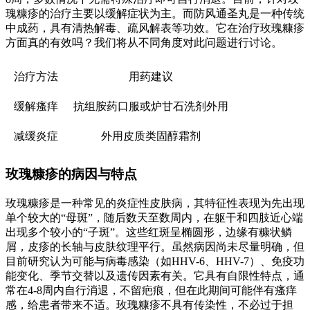
瑰糠疹的治疗主要以缓解症状为主。而防风通圣丸是一种传统
中成药，具有清热解毒、疏风解表等功效。它在治疗玫瑰糠疹
方面真的有效吗？我们将从不同角度对此问题进行讨论。
治疗方法
用药建议
缓解瘙痒
抗组胺药口服或炉甘石洗剂外用
减缓炎症
外用皮质类固醇霜剂
玫瑰糠疹的病因与特点
玫瑰糠疹是一种常见的炎症性皮肤病，其特征性表现为先出现
单个较大的“母斑”，随后数天至数周内，在躯干和四肢近心端
出现多个较小的“子斑”。这些红斑呈椭圆形，边缘有糠状鳞
屑，皮疹的长轴与皮肤纹理平行。虽然病因尚未尽量明确，但
目前研究认为可能与病毒感染（如HHV-6、HHV-7）、免疫功
能变化、季节交替以及遗传因素有关。它具有自限性特点，通
常在4-8周内自行消退，不留疤痕，但在此期间可能伴有瘙痒
感，给患者带来不适。玫瑰糠疹不具有传染性，不必过于担