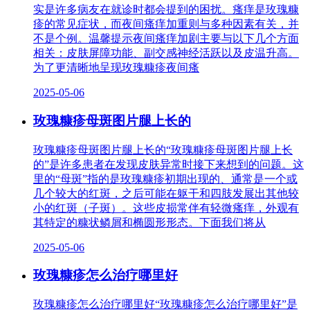
实是许多病友在就诊时都会提到的困扰。瘙痒是玫瑰糠
疹的常见症状，而夜间瘙痒加重则与多种因素有关，并
不是个例。温馨提示夜间瘙痒加剧主要与以下几个方面
相关：皮肤屏障功能、副交感神经活跃以及皮温升高。
为了更清晰地呈现玫瑰糠疹夜间瘙
2025-05-06
玫瑰糠疹母斑图片腿上长的
玫瑰糠疹母斑图片腿上长的“玫瑰糠疹母斑图片腿上长
的”是许多患者在发现皮肤异常时接下来想到的问题。这
里的“母斑”指的是玫瑰糠疹初期出现的、通常是一个或
几个较大的红斑，之后可能在躯干和四肢发展出其他较
小的红斑（子斑）。这些皮损常伴有轻微瘙痒，外观有
其特定的糠状鳞屑和椭圆形形态。下面我们将从
2025-05-06
玫瑰糠疹怎么治疗哪里好
玫瑰糠疹怎么治疗哪里好“玫瑰糠疹怎么治疗哪里好”是