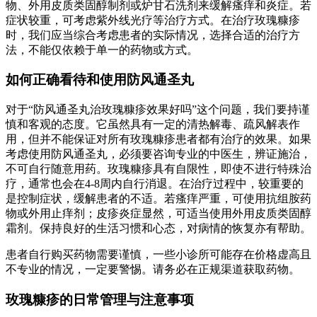
物、外用皮质类固醇制剂或炉甘石洗剂来缓解瘙痒和炎症。若
症状较重，可考虑紫外线光疗等治疗方式。在治疗玫瑰糠疹
时，我们应当综合考虑患者的实际情况，选择合适的治疗方
法，不能仅依赖于单一的药物或方式。
如何正确看待和使用防风通圣丸
对于“防风通圣丸治玫瑰糠疹效果好吗”这个问题，我们要持谨
慎和客观的态度。它虽然具有一定的清热解毒、疏风解表作
用，但并不能保证对所有玫瑰糠疹患者都有治疗的效果。如果
考虑使用防风通圣丸，必须要咨询专业的中医生，辨证施治，
不可自行随意用药。玫瑰糠疹具有自限性，即使不进行特殊治
疗，通常也会在4-8周内自行消退。在治疗过程中，较重要的
是控制症状，缓解患者的不适。若瘙痒严重，可使用抗组胺药
物或外用止痒剂；皮疹炎症显然，可适当使用外用皮质类固醇
霜剂。保持良好的生活习惯和心态，对病情的恢复亦有帮助。
患者自行购买药物需要谨慎，一些小诊所可能存在价格虚高且
不专业的情况，一定要警惕。请务必在正规渠道获取药物。
玫瑰糠疹的日常管理与注意事项