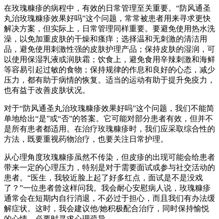
在玫瑰糠疹的病程中，有效的日常管理至关重要。“防风通圣
丸治玫瑰糠疹效果好吗”这个问题，常常被患者用来寻求更快
解决方案，但实际上，日常管理同样重要。要避免使用热水洗
澡，以免加重皮肤的干燥和瘙痒；选择温和无刺激的清洁用
品，避免使用刺激性强的皮肤护理产品；保持皮肤的湿润，可
以使用保湿乳液或润肤霜；饮食上，避免食用辛辣刺激和海鲜
等容易引起过敏的食物；保持规律的作息和良好的心态，减少
压力，都有助于病情的恢复。适当的运动有助于提升免疫力，
也有益于改善皮肤状况。
对于“防风通圣丸治玫瑰糠疹效果好吗”这个问题，我们不能简
单地给出“是”或“否”的答案。它可能对部分患者有效，但并不
是所有患者都适用。在治疗玫瑰糠疹时，我们应采取综合性的
方法，既要重视药物治疗，也要关注日常护理。
从心理角度玫瑰糠疹虽然不传染，但皮疹的出现可能会给患者
带来一定的心理压力，特别是对于需要面试或参与社交活动的
患者。“医生，我较近脸上起了好多红点，面试是不是没戏
了？”一位患者曾这样问我。我会耐心安慰病人说，玫瑰糠疹
通常会在短期内自行消退，不必过于担心，而且我们有办法缓
解症状。这时，我会建议他/她积极配合治疗，同时保持愉悦
的心情，必要时寻求心理疏导。