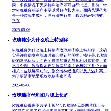
周，多数情况下无需特殊治疗即可自行消退。目前，针
对玫瑰糠疹的治疗主要以缓解症状为主。而防风通圣丸
是一种传统中成药，具有清热解毒、疏风解表等功效。
它在
2025-05-06
玫瑰糠疹为什么晚上特别痒
玫瑰糠疹为什么晚上特别痒玫瑰糠疹晚上特别痒，这确
实是许多病友在就诊时都会提到的困扰。瘙痒是玫瑰糠
疹的常见症状，而夜间瘙痒加重则与多种因素有关，并
不是个例。温馨提示夜间瘙痒加剧主要与以下几个方面
相关：皮肤屏障功能、副交感神经活跃以及皮温升高。
为了更清晰地呈现玫瑰糠疹夜间瘙
2025-05-06
玫瑰糠疹母斑图片腿上长的
玫瑰糠疹母斑图片腿上长的“玫瑰糠疹母斑图片腿上长
的”是许多患者在发现皮肤异常时接下来想到的问题。这