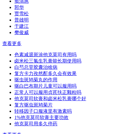
窦清惠
郭华
贾雪松
普雄明
于建江
樊俊威
查看更多
色素减退斑涂他克莫司有用吗
卤米松三氯生乳膏能长期使用吗
白芍总苷胶囊治啥病
复方卡力孜然酊多久会有效果
驱虫斑鸠菊丸的作用
驱白巴布期片儿童可以服用吗
正常人可以服用贞芪扶正颗粒吗
他克莫司软膏和卤米松乳膏哪个好
复方驱虫斑鸠菊片
转移因子口服液里有激素吗
1%他克莫司软膏主要功效
他克莫司用多久停药