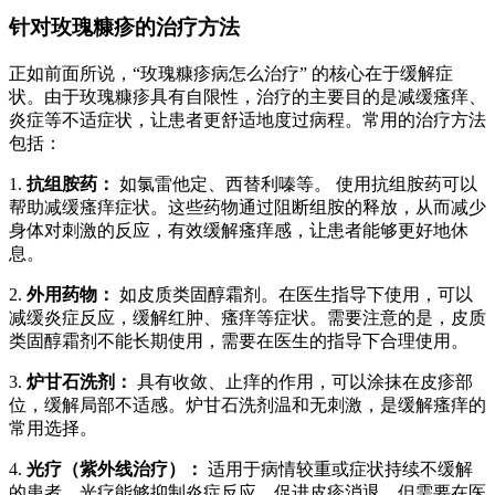
针对玫瑰糠疹的治疗方法
正如前面所说，“玫瑰糠疹病怎么治疗” 的核心在于缓解症
状。由于玫瑰糠疹具有自限性，治疗的主要目的是减缓瘙痒、
炎症等不适症状，让患者更舒适地度过病程。常用的治疗方法
包括：
1.
抗组胺药：
如氯雷他定、西替利嗪等。 使用抗组胺药可以
帮助减缓瘙痒症状。这些药物通过阻断组胺的释放，从而减少
身体对刺激的反应，有效缓解瘙痒感，让患者能够更好地休
息。
2.
外用药物：
如皮质类固醇霜剂。在医生指导下使用，可以
减缓炎症反应，缓解红肿、瘙痒等症状。需要注意的是，皮质
类固醇霜剂不能长期使用，需要在医生的指导下合理使用。
3.
炉甘石洗剂：
具有收敛、止痒的作用，可以涂抹在皮疹部
位，缓解局部不适感。炉甘石洗剂温和无刺激，是缓解瘙痒的
常用选择。
4.
光疗（紫外线治疗）：
适用于病情较重或症状持续不缓解
的患者。光疗能够抑制炎症反应，促进皮疹消退，但需要在医