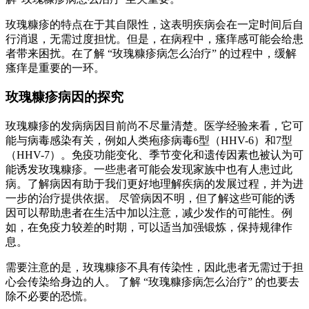
玫瑰糠疹的特点在于其自限性，这表明疾病会在一定时间后自
行消退，无需过度担忧。但是，在病程中，瘙痒感可能会给患
者带来困扰。在了解 “玫瑰糠疹病怎么治疗” 的过程中，缓解
瘙痒是重要的一环。
玫瑰糠疹病因的探究
玫瑰糠疹的发病病因目前尚不尽量清楚。医学经验来看，它可
能与病毒感染有关，例如人类疱疹病毒6型（HHV-6）和7型
（HHV-7）。免疫功能变化、季节变化和遗传因素也被认为可
能诱发玫瑰糠疹。一些患者可能会发现家族中也有人患过此
病。了解病因有助于我们更好地理解疾病的发展过程，并为进
一步的治疗提供依据。 尽管病因不明，但了解这些可能的诱
因可以帮助患者在生活中加以注意，减少发作的可能性。例
如，在免疫力较差的时期，可以适当加强锻炼，保持规律作
息。
需要注意的是，玫瑰糠疹不具有传染性，因此患者无需过于担
心会传染给身边的人。 了解 “玫瑰糠疹病怎么治疗” 的也要去
除不必要的恐慌。