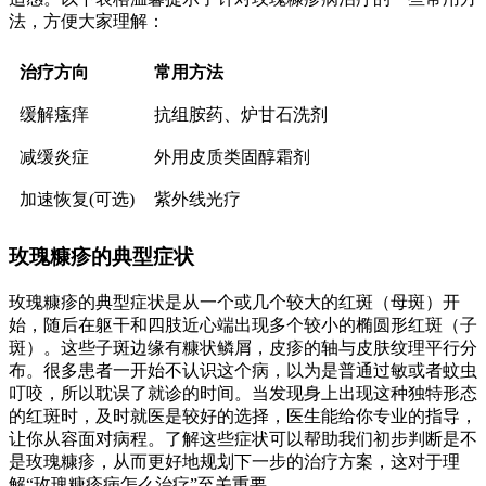
法，方便大家理解：
治疗方向
常用方法
缓解瘙痒
抗组胺药、炉甘石洗剂
减缓炎症
外用皮质类固醇霜剂
加速恢复(可选)
紫外线光疗
玫瑰糠疹的典型症状
玫瑰糠疹的典型症状是从一个或几个较大的红斑（母斑）开
始，随后在躯干和四肢近心端出现多个较小的椭圆形红斑（子
斑）。这些子斑边缘有糠状鳞屑，皮疹的轴与皮肤纹理平行分
布。很多患者一开始不认识这个病，以为是普通过敏或者蚊虫
叮咬，所以耽误了就诊的时间。当发现身上出现这种独特形态
的红斑时，及时就医是较好的选择，医生能给你专业的指导，
让你从容面对病程。了解这些症状可以帮助我们初步判断是不
是玫瑰糠疹，从而更好地规划下一步的治疗方案，这对于理
解“玫瑰糠疹病怎么治疗”至关重要。